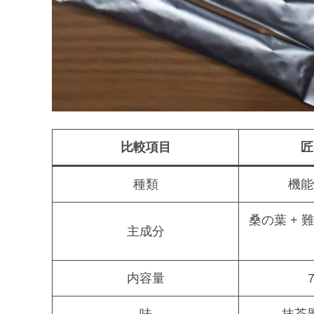
比較項目
匠
種類
機能
桑の葉 +
主成分
内容量