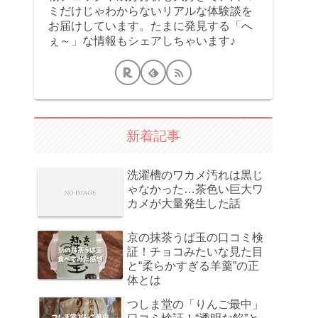
ミだけじゃわからないリアルな体験談を
お届けしています。たまに発見する「へ
ぇ～」な情報もシェアしちゃいます♪
新着記事
洗濯槽のワカメ汚れは黒じ
ゃなかった…茶色い巨大ワ
カメが大量発生した話
京の抹茶うば玉の口コミ検
証！チョコみたいな見た目
と“柔らかすぎる羊羹”の正
体とは
つしま堂の「りんご最中」