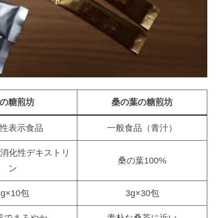
の糖煎坊
桑の葉の糖煎坊
性表示食品
一般食品（青汁）
 難消化性デキストリ
桑の葉100%
ン
7g×10包
3g×30包