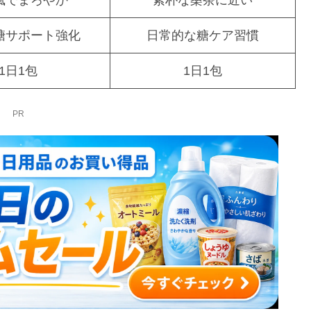
風でまろやか
素朴な桑茶に近い
糖サポート強化
日常的な糖ケア習慣
1日1包
1日1包
PR