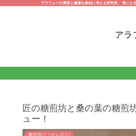
アラフォーの美容と健康を真剣に考える研究所。 気にな
アラ
匠の糖煎坊と桑の葉の糖煎
ュー！
糖煎坊(とうせんぼう)