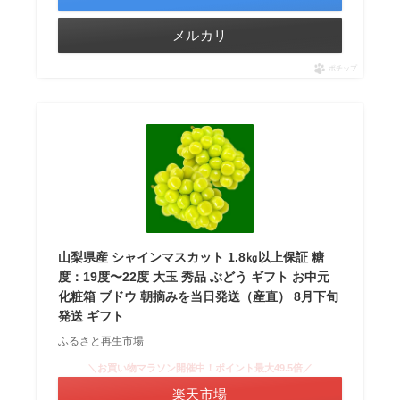
メルカリ
ポチップ
山梨県産 シャインマスカット 1.8㎏以上保証 糖
度：19度〜22度 大玉 秀品 ぶどう ギフト お中元
化粧箱 ブドウ 朝摘みを当日発送（産直） 8月下旬
発送 ギフト
ふるさと再生市場
＼お買い物マラソン開催中！ポイント最大49.5倍／
楽天市場