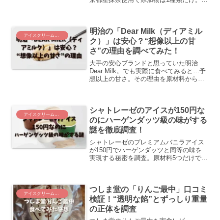
ぜこの価格で本物の抹茶感を出せるのか
徹底調査。
明治の「Dear Milk（ディアミル
アイスクリーム・お菓子
ク）」は安心？“想像以上の甘
さ”の理由を調べてみた！
大手の安心ブランドと思っていた明治
Dear Milk。でも実際に食べてみると…予
想以上の甘さ。その理由を原材料から徹
底調査しました。
シャトレーゼのアイスが150円な
アイスクリーム・お菓子
のにハーゲンダッツ級の味がする
謎を徹底調査！
シャトレーゼのプレミアムバニラアイス
が150円でハーゲンダッツと同等の味を
実現する秘密を調査。原材料5つだけで高
級アイスに匹敵する理由とは？実食レビ
ューと製法の謎を解明。
つしま堂の「りんご最中」口コミ
アイスクリーム・お菓子
検証！“透明な餡”とずっしり重量
の正体を調査