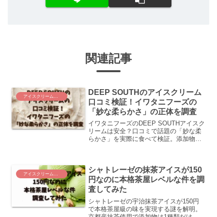
関連記事
DEEP SOUTHのアイスクリーム
アイスクリーム・お菓子
口コミ検証！イワタニフーズの
「妙な柔らかさ」の正体を調査
イワタニフーズのDEEP SOUTHアイスク
リームは安全？口コミで話題の「妙な柔
らかさ」を実際に食べて検証。添加物と
製法から分かった驚きの真実と、向いて
いる人・向いていない人を徹底解説しま
す。
シャトレーゼの抹茶アイスが150
アイスクリーム・お菓子
円なのに本格茶屋レベルな件を調
査してみた
シャトレーゼの宇治抹茶アイスが150円
で本格茶屋級の味を実現する謎を解明。
京都産抹茶使用で添加物は1種類だけ。な