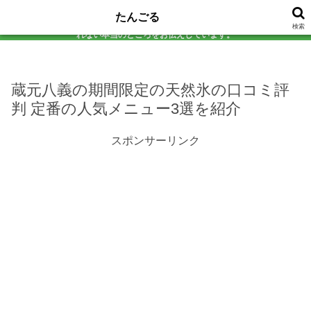
アラフォーの美容と健康を真剣に考える研究所。 気になる食品は必ず自分で試
たんごる
してから判定！添加物チェックから効果検証まで、 口コミサイトじゃ教えてく
本サイトのコンテンツには、プロモーションが含まれています。
検索
れない本当のところをお伝えしています。
蔵元八義の期間限定の天然氷の口コミ評
判 定番の人気メニュー3選を紹介
スポンサーリンク