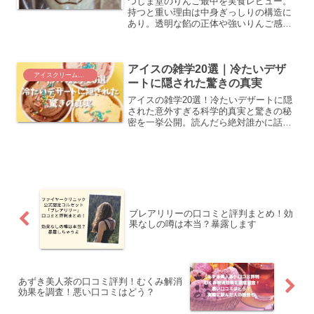
つしま堂のりんご最中を実食レビュー。
持つと重い理由は中身ぎっしりの構造に
あり。透明な餡の正体や強いりんご感、
甘さの特徴まで口コミと原材料から徹底
検証しました。
アイスの雑学20選｜冷たいデザ
アイスクリーム・お菓子
ートに隠された驚きの真実
アイスの雑学20選！冷たいデザートに隠
された意外すぎる科学的真実と驚きの秘
密を一挙公開。読んだら絶対誰かに話し
たくなるアイス豆知識の決定版。
ブレアリリーの口コミと評判まとめ！効
果なしの噂は本当？暴露します
あずき美人茶の口コミ評判！むくみ解消
効果を調査！悪い口コミはどう？