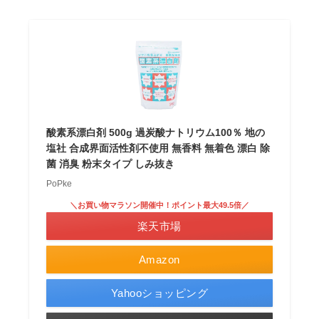
酸素系漂白剤 500g 過炭酸ナトリウム100％ 地の
塩社 合成界面活性剤不使用 無香料 無着色 漂白 除
菌 消臭 粉末タイプ しみ抜き
PoPke
＼お買い物マラソン開催中！ポイント最大49.5倍／
楽天市場
Amazon
Yahooショッピング