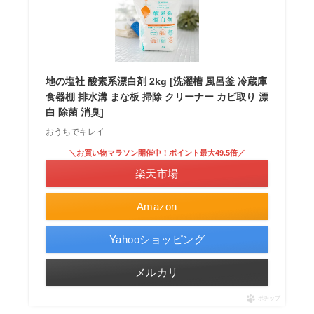
地の塩社 酸素系漂白剤 2kg [洗濯槽 風呂釜 冷蔵庫
食器棚 排水溝 まな板 掃除 クリーナー カビ取り 漂
白 除菌 消臭]
おうちでキレイ
＼お買い物マラソン開催中！ポイント最大49.5倍／
楽天市場
Amazon
Yahooショッピング
メルカリ
ポチップ