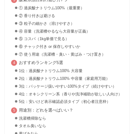
① 過炭酸ナトリウム100%（最重要）
② 香り付きは避ける
③ 粒子の細かさ（溶けやすさ）
④ 容量（洗濯槽やるなら大容量が正義）
⑤ コスパ（1kg単価で見る）
⑥ チャック付き or 保存しやすいか
⑦ 使う用途（洗濯槽・臭い・黄ばみ・つけ置き）
おすすめランキング5選
1位：過炭酸ナトリウム100% 大容量
2位：過炭酸ナトリウム100% 中容量（家庭用万能）
3位：パッケージ扱いやすい100%タイプ（続けやすい）
4位：オキシクリーン系（香りや洗浄補助が欲しい人向け）
5位：安いけど表示確認必須タイプ（初心者注意枠）
用途別：どれを選べばいい？
洗濯槽掃除なら
タオル臭いなら
黄ばみなら