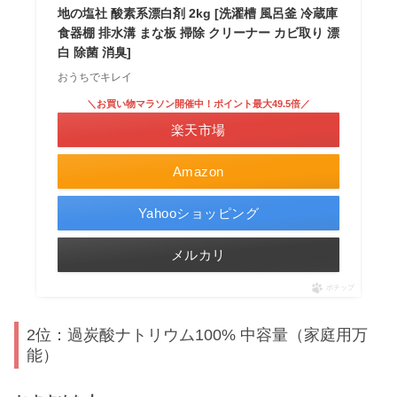
地の塩社 酸素系漂白剤 2kg [洗濯槽 風呂釜 冷蔵庫
食器棚 排水溝 まな板 掃除 クリーナー カビ取り 漂
白 除菌 消臭]
おうちでキレイ
＼お買い物マラソン開催中！ポイント最大49.5倍／
楽天市場
Amazon
Yahooショッピング
メルカリ
ポチップ
2位：過炭酸ナトリウム100% 中容量（家庭用万
能）