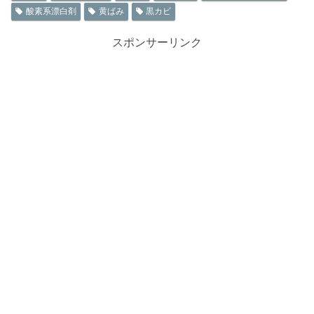
酸素系漂白剤
黄ばみ
黒カビ
スポンサーリンク