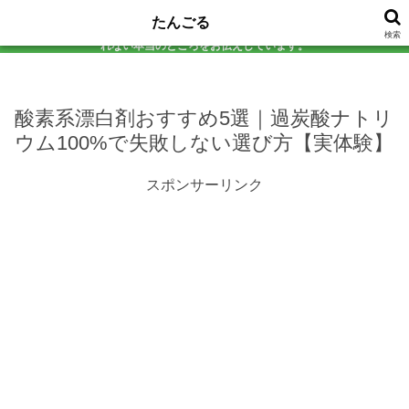
アラフォーの美容と健康を真剣に考える研究所。 気になる食品は必ず自分で試
たんごる
してから判定！添加物チェックから効果検証まで、 口コミサイトじゃ教えてく
本サイトのコンテンツには、プロモーションが含まれています。
検索
れない本当のところをお伝えしています。
酸素系漂白剤おすすめ5選｜過炭酸ナトリ
ウム100%で失敗しない選び方【実体験】
スポンサーリンク