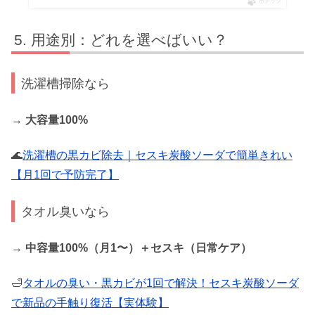
ポチップ
用途別：どれを選べばいい？
洗濯槽掃除なら
→
大容量100%
🌊
洗濯槽の黒カビ除去｜セスキ炭酸ソーダで簡単きれい
【月1回で予防完了】
タオル臭いなら
→
中容量100%（月1〜）＋セスキ（日常ケア）
🛁
タオルの臭い・黒カビが1回で解決！セスキ炭酸ソーダ
で新品の手触り復活【実体験】