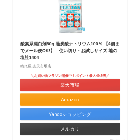
酸素系漂白剤50g 過炭酸ナトリウム100％ 【4個ま
でメール便OK!】 使い切り・お試しサイズ 地の
塩社1404
晴れ屋 楽天市場店
＼お買い物マラソン開催中！ポイント最大49.5倍／
楽天市場
Amazon
Yahooショッピング
メルカリ