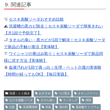
関連記事
🫧
セスキ炭酸ソーダおすすめ比較
🌊
洗濯槽の黒カビ除去｜セスキ炭酸ソーダで簡単きれい
【月1回で予防完了】
🛁
タオルの臭い・黒カビが1回で解決！セスキ炭酸ソーダ
で新品の手触り復活【実体験】
👔
ワイシャツの黄ばみ取り｜セスキ炭酸ソーダで新品同
様に戻す方法【実体験】
🩸
血液汚れが1回で真っ白｜生理・ペット介護の実体験
【時間が経ってもOK】【毎日実践】
洗濯・シミ抜き
おすすめ
つけ置き
オキシクリーン
セスキ炭酸ソーダ
タオル臭い
ランキング
掃除
比較
洗濯槽掃除
消臭
漂白剤
過炭酸ナトリウム