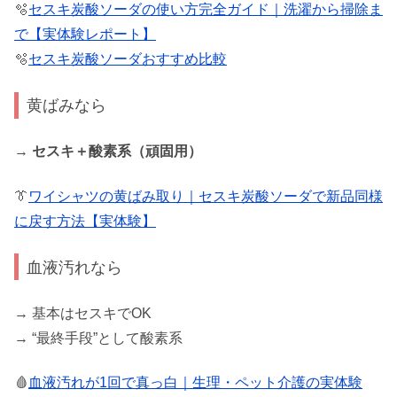
🫧
セスキ炭酸ソーダの使い方完全ガイド｜洗濯から掃除ま
で【実体験レポート】
🫧
セスキ炭酸ソーダおすすめ比較
黄ばみなら
→
セスキ＋酸素系（頑固用）
👔
ワイシャツの黄ばみ取り｜セスキ炭酸ソーダで新品同様
に戻す方法【実体験】
血液汚れなら
→ 基本はセスキでOK
→ “最終手段”として酸素系
🩸
血液汚れが1回で真っ白｜生理・ペット介護の実体験