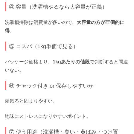
④ 容量（洗濯槽やるなら大容量が正義）
洗濯槽掃除は消費量が多いので、
大容量の方が圧倒的に
得
。
⑤ コスパ（1kg単価で見る）
パッケージ価格より、
1kgあたりの値段
で判断すると間違
いない。
⑥ チャック付き or 保存しやすいか
湿気ると固まりやすい。
地味にストレスになりやすいポイント。
⑦ 使う用途（洗濯槽・臭い・黄ばみ・つけ置