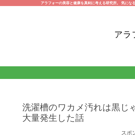
アラフォーの美容と健康を真剣に考える研究所。 気にな
アラ
洗濯槽のワカメ汚れは黒じ
大量発生した話
スポ