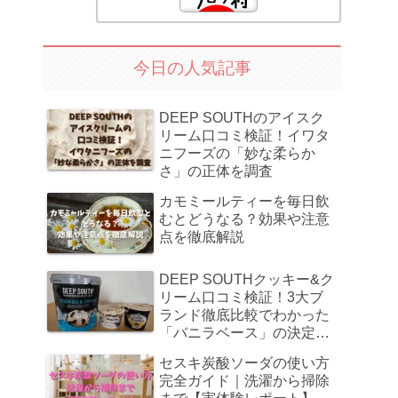
今日の人気記事
DEEP SOUTHのアイスク
リーム口コミ検証！イワタ
ニフーズの「妙な柔らか
さ」の正体を調査
カモミールティーを毎日飲
むとどうなる？効果や注意
点を徹底解説
DEEP SOUTHクッキー&ク
リーム口コミ検証！3大ブ
ランド徹底比較でわかった
「バニラベース」の決定的
格差
セスキ炭酸ソーダの使い方
完全ガイド｜洗濯から掃除