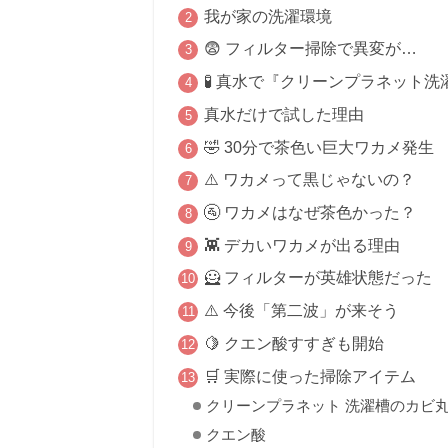
我が家の洗濯環境
😨 フィルター掃除で異変が…
🧪 真水で『クリーンプラネット
真水だけで試した理由
🤣 30分で茶色い巨大ワカメ発生
⚠️ ワカメって黒じゃないの？
🚰 ワカメはなぜ茶色かった？
👾 デカいワカメが出る理由
🦸 フィルターが英雄状態だった
⚠️ 今後「第二波」が来そう
🍋 クエン酸すすぎも開始
🛒 実際に使った掃除アイテム
クリーンプラネット 洗濯槽のカビ
クエン酸