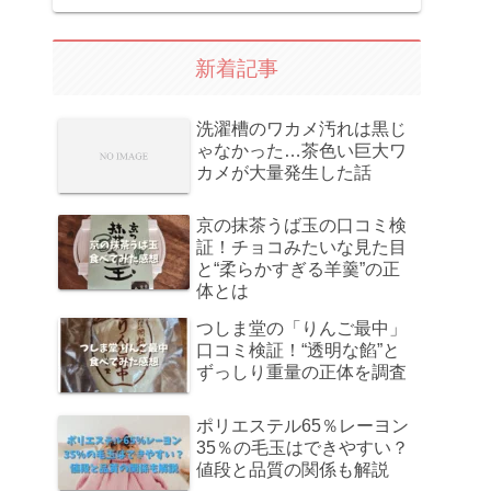
新着記事
洗濯槽のワカメ汚れは黒じ
ゃなかった…茶色い巨大ワ
カメが大量発生した話
京の抹茶うば玉の口コミ検
証！チョコみたいな見た目
と“柔らかすぎる羊羹”の正
体とは
つしま堂の「りんご最中」
口コミ検証！“透明な餡”と
ずっしり重量の正体を調査
ポリエステル65％レーヨン
35％の毛玉はできやすい？
値段と品質の関係も解説