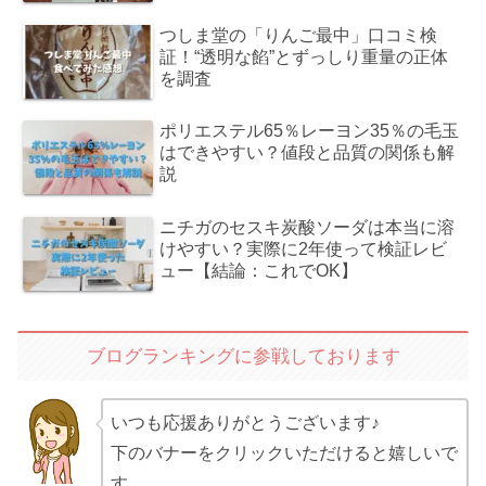
つしま堂の「りんご最中」口コミ検
証！“透明な餡”とずっしり重量の正体
を調査
ポリエステル65％レーヨン35％の毛玉
はできやすい？値段と品質の関係も解
説
ニチガのセスキ炭酸ソーダは本当に溶
けやすい？実際に2年使って検証レビ
ュー【結論：これでOK】
ブログランキングに参戦しております
いつも応援ありがとうございます♪
下のバナーをクリックいただけると嬉しいで
す。