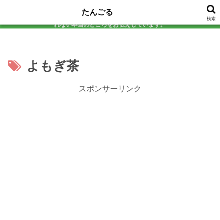
アラフォーの美容と健康を真剣に考える研究所。 気になる食品は必ず自分で試
たんごる
してから判定！添加物チェックから効果検証まで、 口コミサイトじゃ教えてく
本サイトのコンテンツには、プロモーションが含まれています。
検索
れない本当のところをお伝えしています。
よもぎ茶
スポンサーリンク