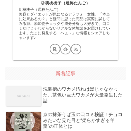
胡桃桃子（通称たんご）
胡桃桃子（通称たんご）
美容とダイエットが気になるアラフォー女性。「本当
に効果あるの？」と疑問に思った商品は実際に試して
みる派。添加物チェックや成分分析も大好きで、口コ
ミだけじゃわからないリアルな体験談をお届けしてい
ます。たまに発見する「へぇ～」な情報もシェアしち
ゃいます♪
新着記事
洗濯槽のワカメ汚れは黒じゃなかっ
た…茶色い巨大ワカメが大量発生した
話
京の抹茶うば玉の口コミ検証！チョコ
みたいな見た目と“柔らかすぎる羊
羹”の正体とは