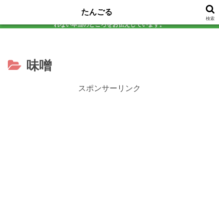
アラフォーの美容と健康を真剣に考える研究所。 気になる食品は必ず自分で試
たんごる
してから判定！添加物チェックから効果検証まで、 口コミサイトじゃ教えてく
本サイトのコンテンツには、プロモーションが含まれています。
検索
れない本当のところをお伝えしています。
味噌
スポンサーリンク