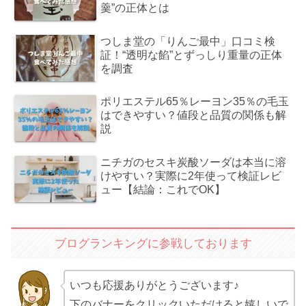
羹”の正体とは
つしま堂の「りんご最中」口コミ検
証！“透明な餡”とずっしり重量の正体
を調査
ポリエステル65％レーヨン35％の毛玉
はできやすい？値段と品質の関係も解
説
ニチガのセスキ炭酸ソーダは本当に溶
けやすい？実際に2年使って検証レビ
ュー【結論：これでOK】
ブログランキングに参戦しております
いつも応援ありがとうございます♪
下のバナーをクリックいただけると嬉しいで