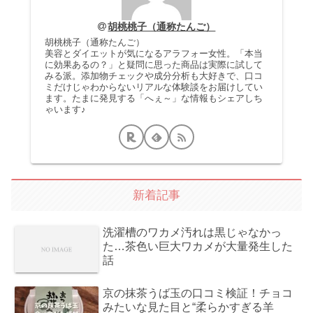
胡桃桃子（通称たんご）
胡桃桃子（通称たんご）
美容とダイエットが気になるアラフォー女性。「本当
に効果あるの？」と疑問に思った商品は実際に試して
みる派。添加物チェックや成分分析も大好きで、口コ
ミだけじゃわからないリアルな体験談をお届けしてい
ます。たまに発見する「へぇ～」な情報もシェアしち
ゃいます♪
新着記事
洗濯槽のワカメ汚れは黒じゃなかっ
た…茶色い巨大ワカメが大量発生した
話
京の抹茶うば玉の口コミ検証！チョコ
みたいな見た目と“柔らかすぎる羊